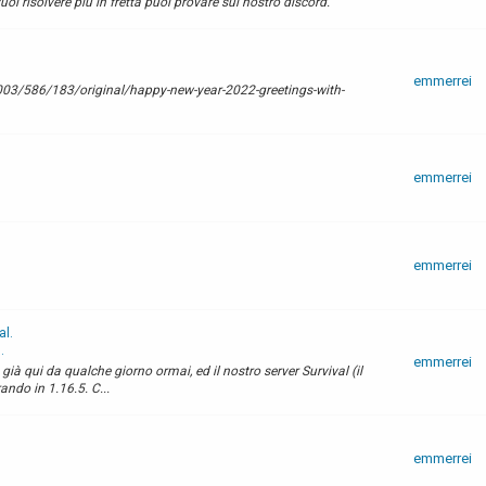
oi risolvere più in fretta puoi provare sul nostro discord.
emmerrei
003/586/183/original/happy-new-year-2022-greetings-with-
emmerrei
emmerrei
al.
.
emmerrei
à qui da qualche giorno ormai, ed il nostro server Survival (il
ando in 1.16.5. C...
emmerrei