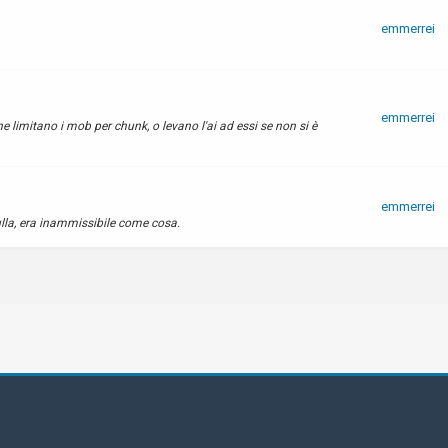
emmerrei
emmerrei
 limitano i mob per chunk, o levano l'ai ad essi se non si è
emmerrei
lla, era inammissibile come cosa.