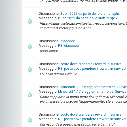
Ti ho inviato la password via PM. Se ci sono problemi, e vu
Discussione:
Buon 2022 da parte dello staff di sphx!
Messaggio:
Buon 2022 da parte dello staff di sphx!
https://static.vecteezy.com/system/resources/previews/
colorful-text-vector.jpg Buon Anno!
Discussione:
ciaooooo
Messaggio:
RE: ciaooooo
Buon Anno!
Discussione:
posto dove prendere i reward in survival
Messaggio:
RE: posto dove prendere i reward in survival
Lel, bella questa BelloFio
Discussione:
Minecraft 1.17 e aggiornamento del Surviv
Messaggio:
Minecraft 1.17 e aggiornamento del Survival
Come sappiamo la prima parte dell'update di Minecraft è gi
più interessato a ricevere l'aggiornamento) sta ancora gir
Discussione:
posto dove prendere i reward in survival
Messaggio:
RE: posto dove prendere i reward in survival
Chi risponde a questo messaggio verrà bannato!