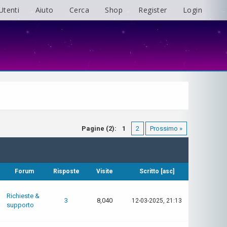
Utenti
Aiuto
Cerca
Shop
Register
Login
Pagine (2):
1
2
Prossimo »
Forum
Risposte
Visite
Scritto
[
asc
]
Richieste &
3
8,040
12-03-2025, 21:13
supporto