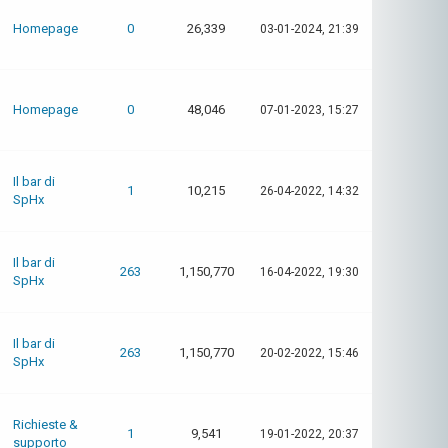
Homepage
0
26,339
03-01-2024, 21:39
Homepage
0
48,046
07-01-2023, 15:27
Il bar di
1
10,215
26-04-2022, 14:32
SpHx
Il bar di
263
1,150,770
16-04-2022, 19:30
SpHx
Il bar di
263
1,150,770
20-02-2022, 15:46
SpHx
Richieste &
1
9,541
19-01-2022, 20:37
supporto