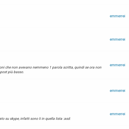
emmerrei
emmerrei
emmerrei
ioni che non avevano nemmeno 1 parola scritta, quindi se ora non
 post più basso.
emmerrei
emmerrei
o su skype, infatti sono li in quella lista :asd: