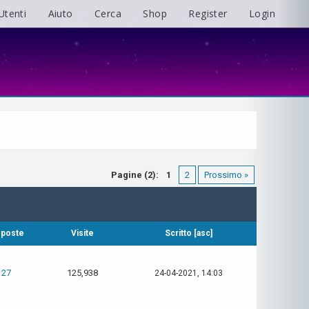
Utenti
Aiuto
Cerca
Shop
Register
Login
Pagine (2):
1
2
Prossimo »
sposte
Visite
Scritto
[
asc
]
27
125,938
24-04-2021, 14:03