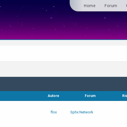
Home
Forum
Autore
Forum
Ri
flox
Sphx Network