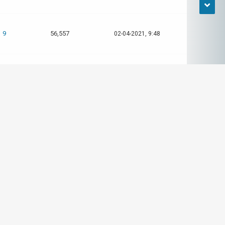
9
56,557
02-04-2021, 9:48
9
56,557
01-04-2021, 9:02
6
40,581
31-03-2021, 16:23
6
40,581
30-03-2021, 10:00
3
21,885
29-03-2021, 9:52