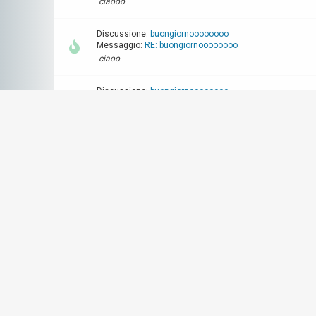
ciaooo
Discussione:
buongiornoooooooo
Messaggio:
RE: buongiornoooooooo
ciaoo
Discussione:
buongiornoooooooo
Messaggio:
buongiornoooooooo
buongiornoo
Discussione:
ciaoo
Messaggio:
RE: ciaoo
heilàà
Discussione:
ciaoo
Messaggio:
RE: ciaoo
buongiornoo
Discussione:
ciao
Messaggio:
RE: ciao
bonjour