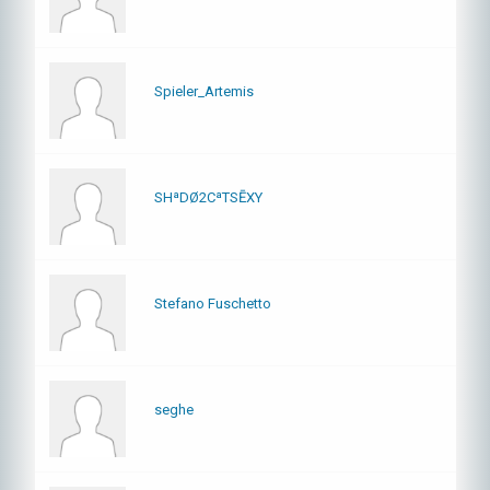
Spieler_Artemis
SHªDØ2CªTSĒXY
Stefano Fuschetto
seghe