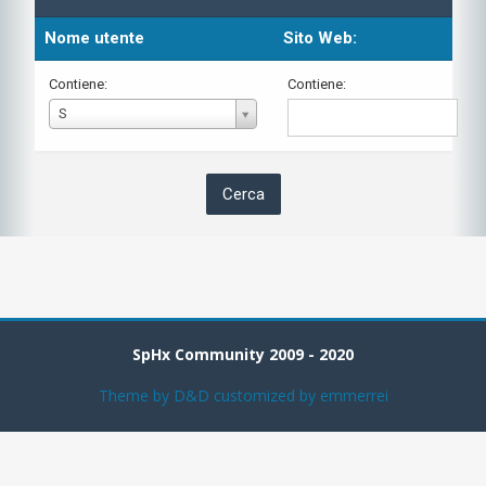
Nome utente
Sito Web:
Contiene:
Contiene:
Nome
S
utente
SpHx Community 2009 - 2020
Theme by
D&D
customized by emmerrei