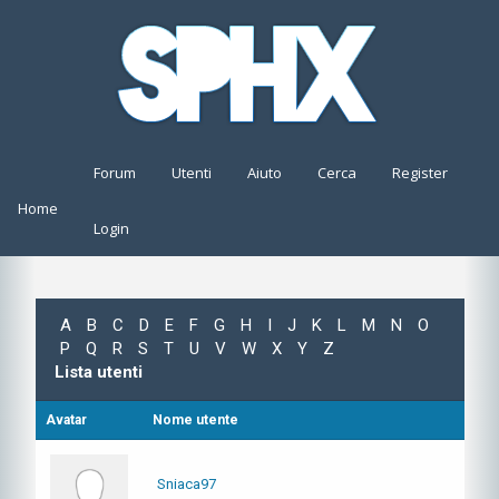
Forum
Utenti
Aiuto
Cerca
Register
Home
Login
A
B
C
D
E
F
G
H
I
J
K
L
M
N
O
P
Q
R
S
T
U
V
W
X
Y
Z
Lista utenti
Avatar
Nome utente
Sniaca97