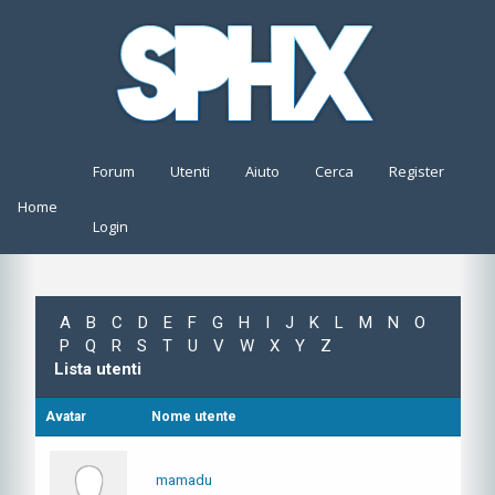
Forum
Utenti
Aiuto
Cerca
Register
Home
Login
A
B
C
D
E
F
G
H
I
J
K
L
M
N
O
P
Q
R
S
T
U
V
W
X
Y
Z
Lista utenti
Avatar
Nome utente
mamadu