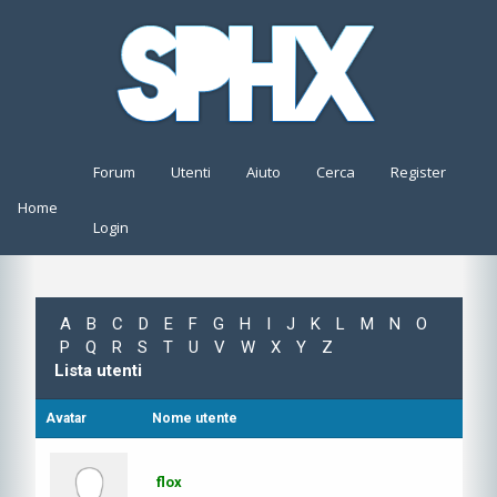
Forum
Utenti
Aiuto
Cerca
Register
Home
Login
A
B
C
D
E
F
G
H
I
J
K
L
M
N
O
P
Q
R
S
T
U
V
W
X
Y
Z
Lista utenti
Avatar
Nome utente
flox