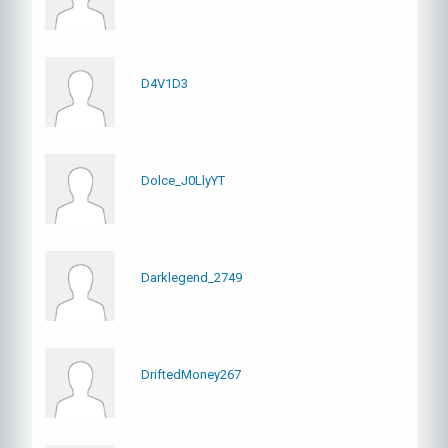
D4V1D3
Dolce_J0LlyYT
Darklegend_2749
DriftedMoney267