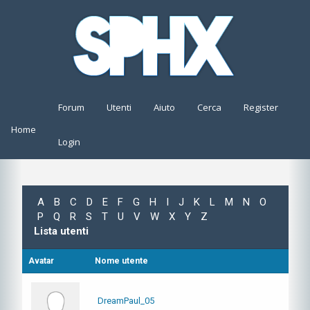
Forum
Utenti
Aiuto
Cerca
Register
Home
Login
A
B
C
D
E
F
G
H
I
J
K
L
M
N
O
P
Q
R
S
T
U
V
W
X
Y
Z
Lista utenti
Avatar
Nome utente
DreamPaul_05