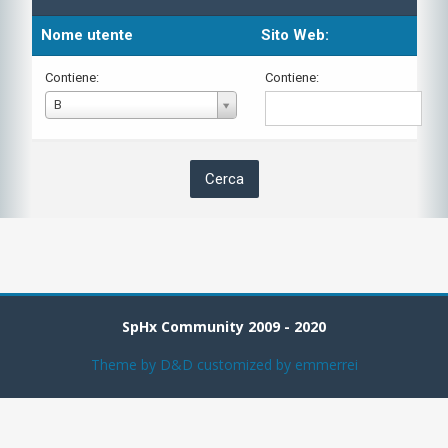
Nome utente
Sito Web:
Contiene:
Contiene:
Nome
B
utente
SpHx Community 2009 - 2020
Theme by
D&D
customized by emmerrei