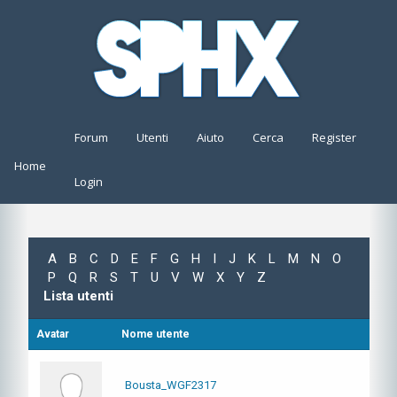
Forum
Utenti
Aiuto
Cerca
Register
Home
Login
A
B
C
D
E
F
G
H
I
J
K
L
M
N
O
P
Q
R
S
T
U
V
W
X
Y
Z
Lista utenti
Avatar
Nome utente
Bousta_WGF2317