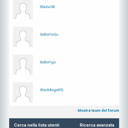
Blazur08
BelloFioGu
BelloFigo
BlackAngel05
Mostra team del forum
Cerca nella lista utenti
Ricerca avanzata