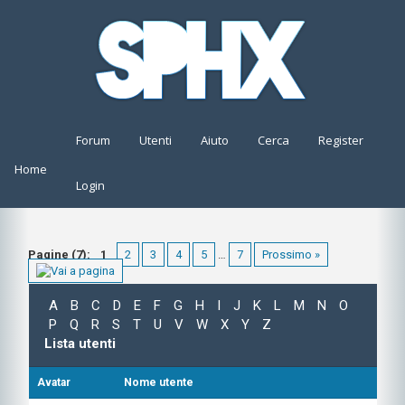
Forum
Utenti
Aiuto
Cerca
Register
Home
Login
Pagine (7):
1
2
3
4
5
…
7
Prossimo »
A
B
C
D
E
F
G
H
I
J
K
L
M
N
O
P
Q
R
S
T
U
V
W
X
Y
Z
Lista utenti
Avatar
Nome utente