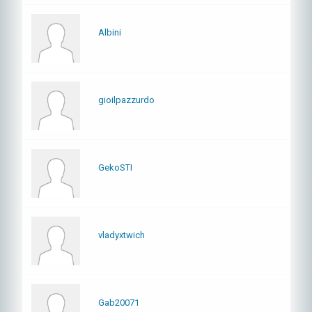
Albini
gioilpazzurdo
GekoSTI
vladyxtwich
Gab20071