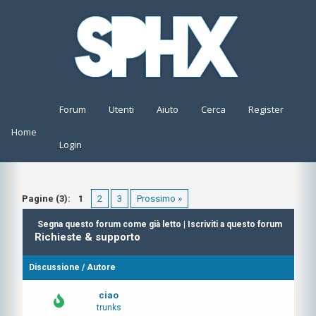
Forum
Utenti
Aiuto
Cerca
Register
Home
Login
Pagine (3):
1
2
3
Prossimo »
Segna questo forum come già letto
|
Iscriviti a questo forum
Richieste & supporto
Discussione
/
Autore
ciao
trunks